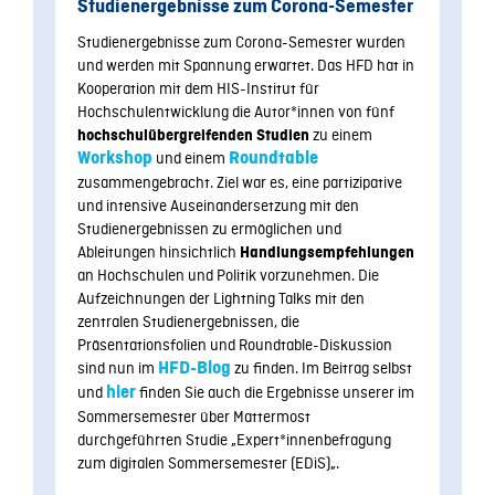
Studienergebnisse zum
Corona-Semester
Studienergebnisse zum Corona-Semester wurden
und werden mit Spannung erwartet. Das HFD hat in
Kooperation mit dem HIS-Institut für
Hochschulentwicklung die Autor*innen von fünf
zu einem
hochschulübergreifenden Studien
Workshop
und einem
Roundtable
zusammengebracht. Ziel war es, eine partizipative
und intensive Auseinandersetzung mit den
Studienergebnissen zu ermöglichen und
Ableitungen hinsichtlich
Handlungsempfehlungen
an Hochschulen und Politik vorzunehmen. Die
Aufzeichnungen der Lightning Talks mit den
zentralen Studienergebnissen, die
Präsentationsfolien und Roundtable-Diskussion
sind nun im
HFD-Blog
zu finden. Im Beitrag selbst
und
hier
finden Sie auch die Ergebnisse unserer im
Sommersemester über Mattermost
durchgeführten Studie „Expert*innenbefragung
zum digitalen Sommersemester (EDiS)
„
.