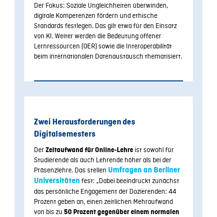
Der Fokus: Soziale Ungleichheiten überwinden,
digitale Kompetenzen fördern und ethische
Standards festlegen. Das gilt etwa für den Einsatz
von KI. Weiter werden die Bedeutung offener
Lernressourcen (OER) sowie die Interoperabilität
beim internationalen Datenaustausch thematisiert.
Zwei Herausforderungen des
Digitalsemesters
Der
ist sowohl für
Zeitaufwand für Online-Lehre
Studierende als auch Lehrende höher als bei der
Präsenzlehre. Das stellen
Umfragen an Berliner
Universitäten
fest:
„
Dabei beeindruckt zunächst
das persönliche Engagement der Dozierenden: 44
Prozent geben an, einen zeitlichen Mehraufwand
von bis zu
50 Prozent gegenüber einem normalen