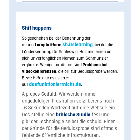
Shit happens
So geschehen bei der Benennung der
neuen
sh.itslearning
, bei der die
Lernplattform
Länderkennung für Schleswig-Holstein einen an
sich unverfänglichen Namen zum Schmunzler
ergänzte. Weniger amüsant sind
Probleme bei
, die oft zur Geduldsprobe werden.
Videokonferenzen
Erste Hilfe gibt es es jetzt
auf
dasfunktioniertnicht.de
.
A propos
. Wir werden immer
Geduld
ungeduldiger: Frustration setzt bereits nach
16 Sekunden Wartezeit auf eine Website ein.
Das stellte eine
fest und
britische Studie
gibt der Technologie selbst die schuld. Einer
der Gründe für die Geduldsprobe sind oftmals
fehlende öffentliche Infrastrukturen.