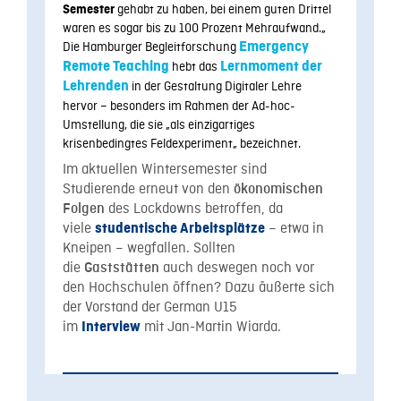
gehabt zu haben, bei einem guten Drittel
Semester
waren es sogar bis zu 100 Prozent Mehraufwand.
„
Die Hamburger Begleitforschung
Emergency
Remote Teaching
hebt das
Lernmoment der
Lehrenden
in der Gestaltung Digitaler Lehre
hervor – besonders im Rahmen der Ad-hoc-
Umstellung, die sie
„
als einzigartiges
krisenbedingtes Feldexperiment
„
bezeichnet.
Im aktuellen Wintersemester sind
Studierende erneut von den
ökonomischen
des Lockdowns betroffen, da
Folgen
viele
– etwa in
studentische Arbeitsplätze
Kneipen – wegfallen. Sollten
die
auch deswegen noch vor
Gaststätten
den Hochschulen öffnen? Dazu äußerte sich
der Vorstand der German U15
im
mit Jan-Martin Wiarda.
Interview