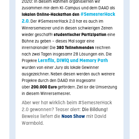
2020: In diesem Rahmen organisierten wir
zusammen mit dem KI-Campus und dem DAAD als
#SemesterHack
lokalen Online-Hackathon den
2.0
. Der #SemesterHack 2.0 hat es auch im
Wintersemester und in diesen schwierigen Zeiten
wieder geschafft
eine
studentischer Partizipation
Bühne zu geben – dieses Mal sogar eine
internationale! Die
reichten
380 Teilnehmenden
nach
zwei
Tagen insgesamt 28 Lösungen ein. Die
Projekte
Lernflix, DIWiQ und Memory Path
wurden von einer Jury als lokale Gewinner
ausgezeichnet. Neben diesen werden auch weitere
Projekte durch den DAAD mit insgesamt
über
gefördert. Ziel ist die Umsetzung
200
.000 Euro
i
n diesem
Wintersemester.
Aber wer hat wirklich beim #SemesterHack
2.0 gewonnen? Teaser alert:
Die Bildung!
Beweise liefert die
mit
David
Noon Show
Warmbold.