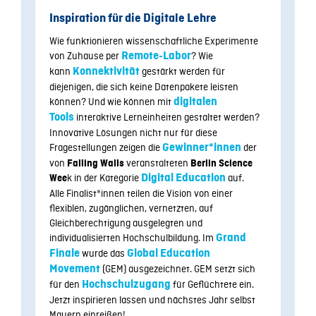
Inspiration für die Digitale Lehre
Wie funktionieren wissenschaftliche Experimente
von Zuhause per
Remote-Labor
? Wie
kann
Konnektivität
gestärkt werden für
diejenigen, die sich keine Datenpakete leisten
können? Und wie können mit
digitalen
Tools
interaktive Lerneinheiten gestaltet werden?
Innovative Lösungen nicht nur für diese
Fragestellungen zeigen die
Gewinner*innen
der
von
veranstalteten
Falling Walls
Berlin Science
k in der Kategorie
Digital Education
auf.
Wee
Alle Finalist*innen teilen die Vision von einer
flexiblen, zugänglichen, vernetzten, auf
Gleichberechtigung ausgelegten und
individualisierten Hochschulbildung. Im
Grand
Finale
wurde das
Global Education
Movement
(GEM) ausgezeichnet. GEM setzt sich
für den
Hochschulzugang
für Geflüchtete ein.
Jetzt inspirieren lassen und nächstes Jahr selbst
Mauern einreißen!