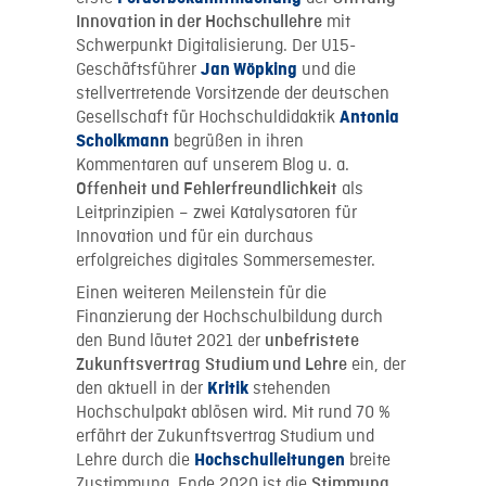
mit
Innovation in der Hochschullehre
Schwerpunkt Digitalisierung. Der U15-
Geschäftsführer
und die
Jan Wöpking
stellvertretende Vorsitzende der deutschen
Gesellschaft für Hochschuldidaktik
Antonia
begrüßen in ihren
Scholkmann
Kommentaren auf unserem Blog u. a.
als
Offenheit und Fehlerfreundlichkeit
Leitprinzipien
zwei Katalysatoren für
–
Innovation und für ein durchaus
erfolgreiches digitales Sommersemester.
Einen weiteren Meilenstein für die
Finanzierung der Hochschulbildung durch
den Bund läutet 2021 der
unbefristete
ein, der
Zukunftsvertrag
Studium und Lehre
den aktuell
in der
stehenden
Kritik
Hochschulpakt ablösen wird. Mit rund 70 %
erfährt der Zukunftsvertrag Studium und
Lehre durch die
breite
Hochschulleitungen
Zustimmung. Ende 2020 ist die
Stimmung