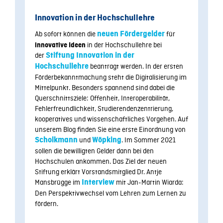
Innovation in der Hochschullehre
Ab sofort können die
neuen Fördergelder
für
in der Hochschullehre bei
innovative Ideen
der
Stiftung Innovation in der
Hochschullehre
beantragt werden. In der ersten
Förderbekanntmachung steht die Digitalisierung im
Mittelpunkt. Besonders spannend sind dabei die
Querschnittsziele: Offenheit, Interoperabilität,
Fehlerfreundlichkeit, Studierendenzentrierung,
kooperatives und wissenschaftliches Vorgehen.
Auf
unserem Blog finden Sie eine erste
Einordnung
von
Scholkmann
und
Wöpking
. Im Sommer 2021
sollen die bewilligten Gelder dann bei den
Hochschulen ankommen. Das Ziel der neuen
Stiftung erklärt Vorstandsmitglied Dr. Antje
Mansbrügge im
Interview
mit Jan-Martin Wiarda:
Den Perspektivwechsel vom Lehren zum Lernen zu
fördern.