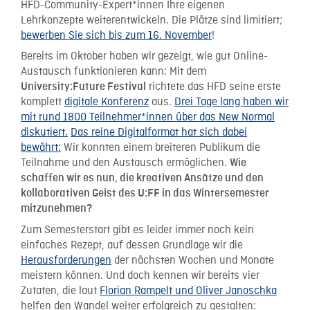
HFD-Community-Expert*innen Ihre eigenen
Lehrkonzepte weiterentwickeln. Die Plätze sind limitiert;
bewerben Sie sich bis zum 16. November
!
Bereits im Oktober haben wir gezeigt, wie gut Online-
Austausch funktionieren kann: Mit dem
richtete das HFD seine erste
University:Future Festival
komplett
digitale Konferenz
aus.
Drei Tage lang haben wir
mit rund 1800 Teilnehmer*innen über das New Normal
diskutiert.
Das reine Digitalformat hat sich dabei
bewährt:
Wir konnten einem breiteren Publikum die
Teilnahme und den Austausch ermöglichen.
Wie
schaffen wir es nun, die kreativen Ansätze und den
kollaborativen Geist des U:FF in das Wintersemester
mitzunehmen?
Zum Semesterstart gibt es leider immer noch kein
einfaches Rezept, auf dessen Grundlage wir die
Herausforderungen
der nächsten Wochen und Monate
meistern können. Und doch kennen wir bereits vier
Zutaten, die laut
Florian Rampelt und Oliver Janoschka
helfen den Wandel weiter erfolgreich zu gestalten: