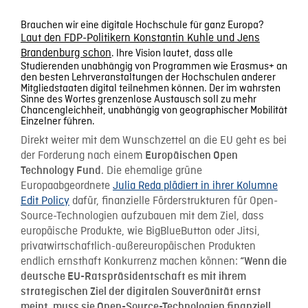
Brauchen wir eine digitale Hochschule für ganz Europa?
Laut den FDP-Politikern Konstantin Kuhle und Jens
Brandenburg schon
. Ihre Vision lautet, dass alle
Studierenden unabhängig von Programmen wie Erasmus+ an
den besten Lehrveranstaltungen der Hochschulen anderer
Mitgliedstaaten digital teilnehmen können. Der im wahrsten
Sinne des Wortes grenzenlose Austausch soll zu mehr
Chancengleichheit, unabhängig von geographischer Mobilität
Einzelner führen.
Direkt weiter mit dem Wunschzettel an die EU geht es bei
der Forderung nach einem
Europäischen Open
. Die ehemalige grüne
Technology Fund
Europaabgeordnete
Julia Reda plädiert in ihrer Kolumne
Edit Policy
dafür, finanzielle Förderstrukturen für Open-
Source-Technologien aufzubauen mit dem Ziel, dass
europäische Produkte, wie BigBlueButton oder Jitsi,
privatwirtschaftlich-außereuropäischen Produkten
endlich ernsthaft Konkurrenz machen können:
“Wenn die
deutsche EU-Ratspräsidentschaft es mit ihrem
strategischen Ziel der digitalen Souveränität ernst
meint, muss sie Open-Source-Technologien finanziell