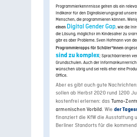
Programmierkenntnisse gelten als ein relev
Indikator für den Digitalisierungsgrad unserer
Menschen, die programmieren können. Weni
Digital Gender Gap
, wie die In
einen
die Lösung, möglichst im Kindesalter zu starte
gibt es aber Probleme. Sven Hofmann von der 
anges
Programmierapps für Schüler*innen
sind zu komplex
; Sprachbarrieren ve
Grundschulen. Auch der Informatikunterricht
wünschen übrig und sei teils eher eine Pro
Office.
Aber es gibt auch gute Nachrichten:
sollen ab Herbst 2020 rund 1200 Jug
kostenfrei erlernen: das
Tumo-Zentr
. Wie
armenischen Vorbild
der Tages
finanziert die KfW die Ausstattung 
Berliner Standorts für die kommend