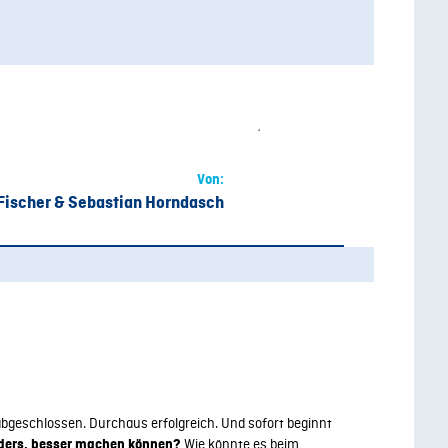
Von:
Fischer & Sebastian Horndasch
abgeschlossen. Durchaus erfolgreich. Und sofort beginnt
Wie könnte es beim
ders, besser
machen
können?