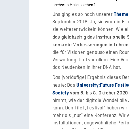
nächsten Mal aussehen?
Uns ging es so nach unserer
Themen
September 2018. Ja, sie war ein Erfo
sie
weiterentwickeln
können. Wie e
das gleichzeitig das institutionell
konkrete Verbesserungen in Lehren
die für Visionen genauso einen Raum
Verwaltung.
Und vor allem: Eine Ver
das Neudenken in ihrer DNA hat.
Das (vorläufige) Ergebnis dieses D
heute: Das
University:Future Festiv
Society
vom 6. bis 8. Oktober 2020 i
nimmt, wie der digitale Wandel alle
kann
.
Den Titel „Festival“ haben wi
mehr als „nur“ eine Konferenz. Wir
Installationen, ungewöhnliche Per