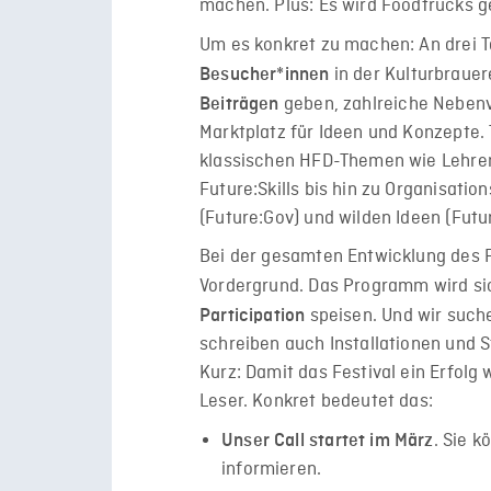
machen. Plus: Es wird Foodtrucks 
Um es konkret zu machen: An drei 
in der Kulturbrauere
Besucher*innen
geben, zahlreiche Nebenv
Beiträgen
Marktplatz für Ideen und Konzepte.
klassischen HFD-Themen wie Lehren
Future:Skills bis hin zu Organisatio
(Future:Gov) und wilden Ideen (Futur
Bei der gesamten Entwicklung des 
Vordergrund. Das Programm wird si
speisen. Und wir suche
Participation
schreiben auch Installationen und
S
Kurz: Damit das Festival ein Erfolg 
Leser. Konkret bedeutet das:
. Sie k
Unser Call startet im März
informieren.