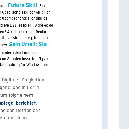
Future Skill
anter
: Ein
 Gesellschaft ist der Anteil an
g überraschend:
Hier gibt es
itiative D21 feststellt. Wäre es da
n? An sich ja, in der Realität
Universität Leipzig hat sich
Sein Urteil: Sie
ehen.
rhindern den Einsatz an
 an Schulen lasse häufig zu
duktschulung für Windows und
 Digitale Fähigkeiten
endliche in Berlin
um folgt einem
,
spiegel berichtet
und den Betrieb des
en fünf Jahre.