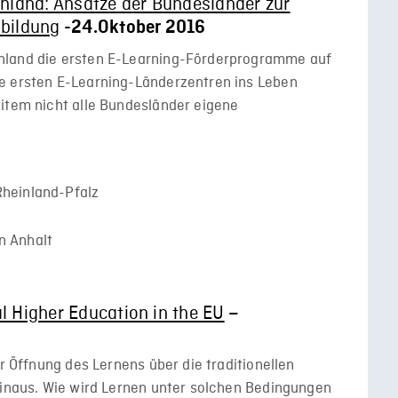
chland: Ansätze der Bundesländer zur
lbildung
-24.Oktober 2016
hland die ersten E-Learning-Förderprogramme auf
e ersten E-Learning-Länderzentren ins Leben
eitem nicht alle Bundesländer eigene
Rheinland-Pfalz
n Anhalt
l Higher Education in the EU
–
er Öffnung des Lernens über die traditionellen
hinaus. Wie wird Lernen unter solchen Bedingungen