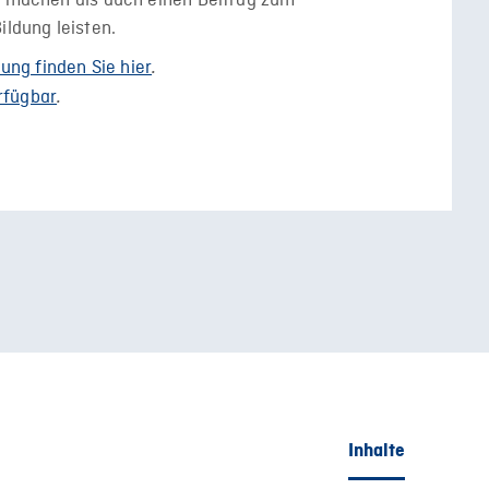
ch machen als auch einen Beitrag zum
ildung leisten.
ung finden Sie hier
.
rfügbar
.
Inhalte