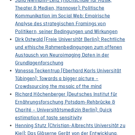
Julia Niemann-Lenz (Hochschule für Musik,
Theater & Medien, Hannover): Politische
Kommunikation im Social Web: Empirische
Analyse des strategischen Framings von
Politikern, seiner Bedingungen und Wirkungen
Dirk Ostwald (Freie Universität Berlin): Rechtliche
und ethische Rahmenbedingungen zum offenen
Austausch von Neuroimaging Daten in der
Grundlagenforschung
Vanessa Teckentrup (Eberhard Karls Universität
Tübingen): Towards a bigger picture –
Crowdsourcing the mosaic of the mind
Richard Höchenberger (Deutsches Institut für
Ernährungsforschung Potsdam-Rehbrücke &
Charité – Universitätsmedizin Berlin): Quick
estimation of taste sensitivity
Henning Stutz (Christian-Albrechts Universität zu
Kiel): Das Gläserne Gerät von der Entwicklung,