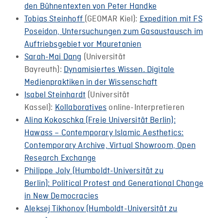
den Bühnentexten von Peter Handke
Tobias Steinhoff
(GEOMAR Kiel):
Expedition mit FS
Poseidon, Untersuchungen zum Gasaustausch im
Auftriebsgebiet vor Mauretanien
Sarah-Mai Dang
(Universität
Bayreuth):
Dynamisiertes Wissen. Digitale
Medienpraktiken in der Wissenschaft
Isabel Steinhardt
(Universität
Kassel):
Kollaboratives
online-Interpretieren
Alina Kokoschka (Freie Universität Berlin):
Hawass – Contemporary Islamic Aesthetics:
Contemporary Archive, Virtual Showroom, Open
Research Exchange
Philippe Joly (Humboldt-Universität zu
Berlin): Political Protest and Generational Change
in New Democracies
Aleksej Tikhonov (Humboldt-Universität zu