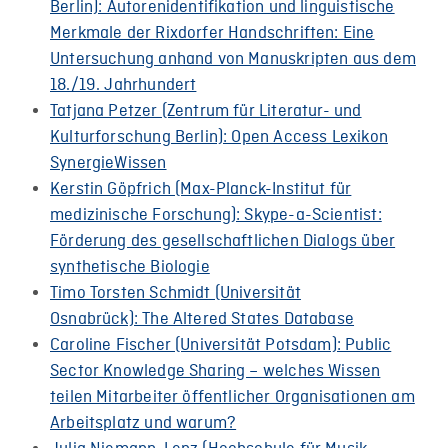
Berlin): Autorenidentifikation und linguistische
Merkmale der Rixdorfer Handschriften: Eine
Untersuchung anhand von Manuskripten aus dem
18./19. Jahrhundert
Tatjana Petzer (Zentrum für Literatur- und
Kulturforschung Berlin): Open Access Lexikon
SynergieWissen
Kerstin Göpfrich (Max-Planck-Institut für
medizinische Forschung): Skype-a-Scientist:
Förderung des gesellschaftlichen Dialogs über
synthetische Biologie
Timo Torsten Schmidt (Universität
Osnabrück): The Altered States Database
Caroline Fischer (Universität Potsdam): Public
Sector Knowledge Sharing – welches Wissen
teilen Mitarbeiter öffentlicher Organisationen am
Arbeitsplatz und warum?