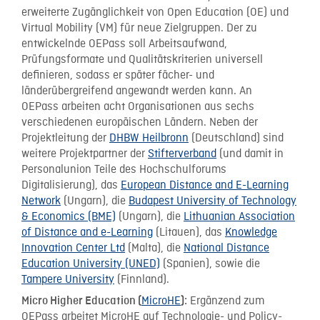
erweiterte Zugänglichkeit von Open Education (OE) und
Virtual Mobility (VM) für neue Zielgruppen. Der zu
entwickelnde OEPass soll Arbeitsaufwand,
Prüfungsformate und Qualitätskriterien universell
definieren, sodass er später fächer- und
länderübergreifend angewandt werden kann. An
OEPass arbeiten acht Organisationen aus sechs
verschiedenen europäischen Ländern. Neben der
Projektleitung der
DHBW Heilbronn
(Deutschland) sind
weitere Projektpartner der
Stifterverband
(und damit in
Personalunion Teile des Hochschulforums
Digitalisierung), das
European Distance and E-Learning
Network
(Ungarn), die
Budapest University of Technology
& Economics (BME)
(Ungarn), die
Lithuanian Association
of Distance and e-Learning
(Litauen), das
Knowledge
Innovation Center Ltd
(Malta), die
National Distance
Education University (UNED)
(Spanien), sowie die
Tampere University
(Finnland).
MicroHE
Ergänzend zum
Micro Higher Education (
):
OEPass arbeitet MicroHE auf Technologie- und Policy-