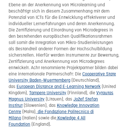
Ebene an der Anerkennung von Microlearning und
beschäftigt sich in diesem Zusammenhang mit dem
Potenzial von ICTs für die Entwicklung effektiverer und
individueller Lernerfahrungen und deren Anerkennung.
Die Zertifizierung und Einordnung von Microdegrees in
den bestehenden europäischen Qualifikationsrahmen
soll somit die Integration von Mikro-Studienleistungen
als Bestandteil anderer Formen der Hochschulbildung
sicherstellen. Hierfür werden Instrumente zur Bewertung,
Zertifizierung und Anerkennung von Microdegrees
entwickelt. Acht renommierte Projektpartner bilden dabei
eine internationale Partnerschaft: Die
Cooperative State
University Baden-Wuerttemberg
(Deutschland),
das
European Distance and E-Learning Network
(United
Kingdom),
Tampere University
(Finnland), die
Vytautas
Magnus University
(Litauen), das
Jožef Stefan
Institut
(Slowenien), das
Knowledge Innovation
Centre
(Malta),
die Fondazione Politecnico di
Milano
(Italien) sowie die
K
owledge 4 All
Foundation
(England).