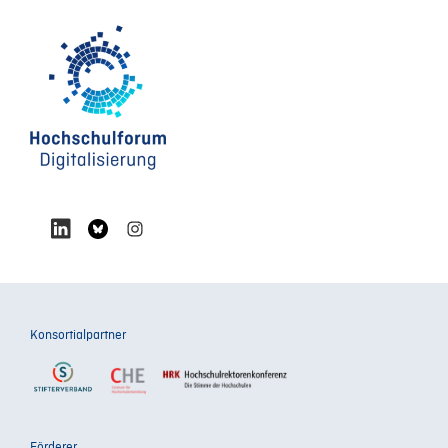
Konsortialpartner
Förderer