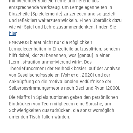
tivierender
pielelemente und lieferte das
mo
S
entsprechende Werkzeug, um Lerngelegenheiten in
Einzelteile (Spielelemente) zu zerlegen und so gezielt
und reflektiert weiterzuentwickeln. Einen Überblick dazu,
wie wir Spiel und Lehre zusammendenken, finden Sie
hier
.
EMPAMOS bietet nicht nur die Möglichkeit
Lerngelegenheiten in Einzelteile aufzusplitten, sondern
hilft dabei, klar zu benennen, was (genau) in einer
(Lern-)situation unmotivierend wirkt. Das
Theoriefundament der Methodik basiert auf der Analyse
von Gesellschaftsspielen (Voit et al. 2020) und der
Anknüpfung an die motivationalen Bedürfnisse der
Selbstbestimmungstheorie nach Deci und Ryan (2000).
Die Misfits in Spielsituationen geben den persönlichen
Eindrücken von Teammitgliedern eine Sprache, um
Schwierigkeiten auszudrücken, die sonst womöglich
unter den Tisch fallen würden.