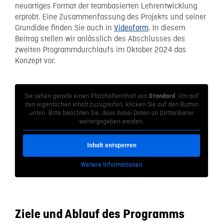
neuartiges Format der teambasierten Lehrentwicklung
erprobt. Eine Zusammenfassung des Projekts und seiner
Grundidee finden Sie auch in
Videoform
. In diesem
Beitrag stellen wir anlässlich des Abschlusses des
zweiten Programmdurchlaufs im Oktober 2024 das
Konzept vor.
Sie sehen gerade einen Platzhalterinhalt von
. Um auf
Standard
den eigentlichen Inhalt zuzugreifen, klicken Sie auf den Button
unten. Bitte beachten Sie, dass dabei Daten an Drittanbieter
weitergegeben werden.
Inhalt entsperren
Weitere Informationen
Ziele und Ablauf des Programms