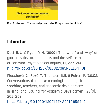
Das Poster zum Community-Event des Programms Lehrlabor³
Literatur
The „what“ and „why“ of
Deci, E. L., & Ryan, R. M. (2000).
goal pursuits: Human needs and the self-determination
of behavior. Psychological Inquiry, 11, 227–268.
http://dx.doi.org/10.1207/S15327965PLI1104_01
Pleschová, G., Roxå, T., Thomson, K.E. & Felten, P. (2021).
Conversations that make meaningful change in
teaching, teachers, and academic development.
International Journal for Academic Development, 26(3),
201–209.
https://doi.org/10.1080/1360144X.2021.1958446