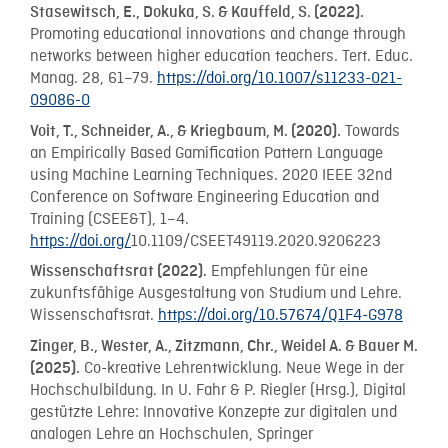
Stasewitsch, E., Dokuka, S. & Kauffeld, S. (2022).
Promoting educational innovations and change through
networks between higher education teachers. Tert. Educ.
Manag. 28, 61–79.
https://doi.org/10.1007/s11233-021-
09086-0
Towards
Voit, T., Schneider, A., & Kriegbaum, M. (2020).
an Empirically Based Gamification Pattern Language
using Machine Learning Techniques. 2020 IEEE 32nd
Conference on Software Engineering Education and
Training (CSEE&T), 1–4.
https://doi.org/
10.1109/CSEET49119.2020.9206223
Empfehlungen für eine
Wissenschaftsrat (2022).
zukunftsfähige Ausgestaltung von Studium und Lehre.
Wissenschaftsrat.
https://doi.org/10.57674/Q1F4-G978
Zinger, B., Wester, A., Zitzmann, Chr., Weidel A. & Bauer M.
Co-kreative Lehrentwicklung. Neue Wege in der
(2025).
Hochschulbildung. In U. Fahr & P. Riegler (Hrsg.), Digital
gestützte Lehre: Innovative Konzepte zur digitalen und
analogen Lehre an Hochschulen, Springer