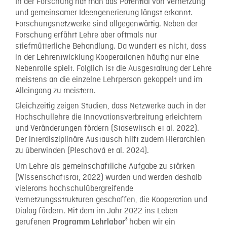
In der Forschung hat man das Potential von Vernetzung
und gemeinsamer Ideengenerierung längst erkannt.
Forschungsnetzwerke sind allgegenwärtig. Neben der
Forschung erfährt Lehre aber oftmals nur
stiefmütterliche Behandlung. Da wundert es nicht, dass
in der Lehrentwicklung Kooperationen häufig nur eine
Nebenrolle spielt. Folglich ist die Ausgestaltung der Lehre
meistens an die einzelne Lehrperson gekoppelt und im
Alleingang zu meistern.
Gleichzeitig zeigen Studien, dass Netzwerke auch in der
Hochschullehre die Innovationsverbreitung erleichtern
und Veränderungen fördern (Stasewitsch et al. 2022).
Der interdisziplinäre Austausch hilft zudem Hierarchien
zu überwinden (Pleschová et al. 2024).
Um Lehre als gemeinschaftliche Aufgabe zu stärken
(Wissenschaftsrat, 2022) wurden und werden deshalb
vielerorts hochschulübergreifende
Vernetzungsstrukturen geschaffen, die Kooperation und
Dialog fördern. Mit dem im Jahr 2022 ins Leben
gerufenen
haben wir ein
Programm Lehrlabor³