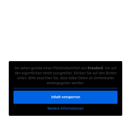
Sie sehen gerade einen Platzhalterinhalt von
. Um auf
Standard
den eigentlichen Inhalt zuzugreifen, klicken Sie auf den Button
unten. Bitte beachten Sie, dass dabei Daten an Drittanbieter
weitergegeben werden.
Inhalt entsperren
Weitere Informationen