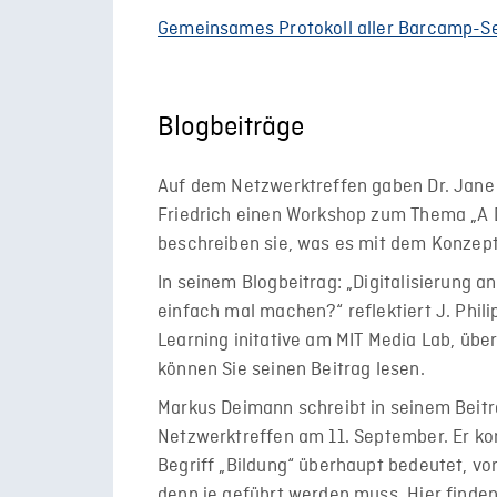
Gemeinsames Protokoll aller Barcamp-S
Blogbeiträge
Auf dem Netzwerktreffen gaben Dr. Jane 
Friedrich einen Workshop zum Thema „A 
beschreiben sie, was es mit dem Konzept 
In seinem Blogbeitrag: „Digitalisierung
einfach mal machen?“ reflektiert J. Phili
Learning initative am MIT Media Lab, übe
können Sie seinen Beitrag lesen.
Markus Deimann schreibt in seinem Beitr
Netzwerktreffen am 11. September. Er ko
Begriff „Bildung“ überhaupt bedeutet, vo
denn je geführt werden muss. Hier finden