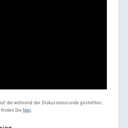
uf die während der Diskussionsrunde gestellten,
 finden Sie
hier
.