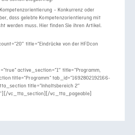
d Kompetenzorientierung – Konkurrenz oder
ber, dass gelebte Kompetenzorientierung mit
t werden muss. Hier finden Sie ihren Artikel.
ount=“20″ title=“Eindrücke von der HFDcon
“true“ active_section=“1″ title=“Programm,
ection title=“Programm“ tab_id=“1692802192166-
a_section title=“Inhaltsbereich 2″
][/vc_tta_section][/vc_tta_pageable]