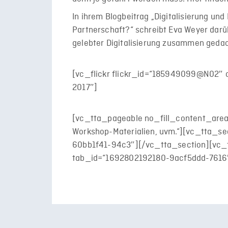
In ihrem Blogbeitrag „Digitalisierung un
Partnerschaft?“ schreibt Eva Weyer darü
gelebter Digitalisierung zusammen gedach
[vc_flickr flickr_id=“185949099@N02″ c
2017″]
[vc_tta_pageable no_fill_content_area=
Workshop-Materialien, uvm.“][vc_tta_s
60bb1f41-94c3″][/vc_tta_section][vc_tt
tab_id=“1692802192180-9acf5ddd-7616″