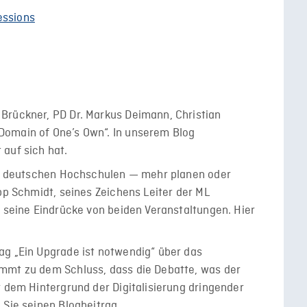
essions
Brückner, PD Dr. Markus Deimann, Christian
Domain of One’s Own“. In unserem Blog
auf sich hat.
 an deutschen Hochschulen — mehr planen oder
pp Schmidt, seines Zeichens Leiter der ML
r seine Eindrücke von beiden Veranstaltungen. Hier
ag „Ein Upgrade ist notwendig“ über das
mmt zu dem Schluss, dass die Debatte, was der
r dem Hintergrund der Digitalisierung dringender
 Sie seinen Blogbeitrag.