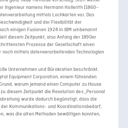
eine ganz neue Methode vorschlug. Statt weiter
ger Ingenieur namens Hermann Hollerith (1860–
tenverarbeitung mittels Lochkarten vor. Das
schwindigkeit und der Flexibilität der
 nach einigen Fusionen 1924 in IBM umbenannt
Seit diesem Zeitpunkt, also Anfang der 1890er
chrittensten Prozesse der Gesellschaft einen
ur noch mittels datenverarbeitenden Technologien
große Unternehmen und Bürokratien beschränkt.
gital Equipment Corporation, einem führenden
en Grund, warum jemand einen Computer zu Hause
zu diesem Zeitpunkt die Revolution des „Personal
sbreitung wurde dadurch begünstigt, dass die
t der Kommunikations- und Koordinationsbedarf,
n, was die alten Methoden bewältigen konnten,