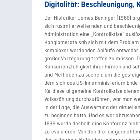
Digitalität: Beschleunigung, 
Der Historiker James Beninger (1986) argu
sich rasant erweiternden und beschleuni
Administration eine „Kontrollkrise“ ausl
Konglomerate sah sich mit dem Problem 
komplexer werdenden Abläufe entweder a
großer Verzögerung treffen zu müssen. 
Konkurrenzfähigkeit ihrer Firmen und sc
und Methoden zu suchen, um die gesteige
dem sich das US-Innenministerium Ende d
für diese allgemeine Kontrollkrise dienen
Volkszählung durchzuführen, war man w
in der Lage, die Auswertung der aktuelle
zu beginnen hatte. Und es war abzusehe
1889 wurde deshalb eine Konferenz einb
zu evaluieren. Von den drei eingereichte