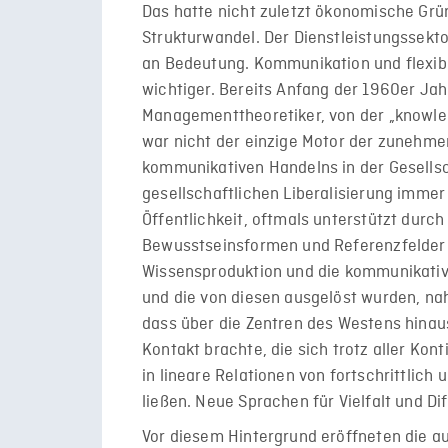
Das hatte nicht zuletzt ökonomische Grü
Strukturwandel. Der Dienstleistungssekt
an Bedeutung. Kommunikation und flexibl
wichtiger. Bereits Anfang der 1960er Ja
Managementtheoretiker, von der „knowle
war nicht der einzige Motor der zuneh
kommunikativen Handelns in der Gesellsc
gesellschaftlichen Liberalisierung immer
Öffentlichkeit, oftmals unterstützt durc
Bewusstseinsformen und Referenzfelder ar
Wissensproduktion und die kommunikative
und die von diesen ausgelöst wurden, na
dass über die Zentren des Westens hinaus
Kontakt brachte, die sich trotz aller Kon
in lineare Relationen von fortschrittlich
ließen. Neue Sprachen für Vielfalt und D
Vor diesem Hintergrund eröffneten die a