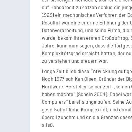
der bisherigen Methoden, während einer 
auf Handarbeit zu setzen schlug ein jun
1929) ein mechanisches Verfahren der Da
Resultat war eine enorme Erhöhung der Ge
Datenverarbeitung, und seine Firma, die
wurde, bekam ihren ersten Großauftrag. 
Jahre, kann man sagen, dass die fortges
Komplexitätsgrad erreicht hatten, der n
zu verstehen und steuern war.
Lange Zeit blieb diese Entwicklung auf 
Noch 1977 sah Ken Olsen, Gründer der Di
Hardware-Hersteller seiner Zeit, „kein
haben möchte“ (Schein 2004). Dabei war 
Computers“ bereits angelaufen. Seine Au
gesellschaftliche Komplexität, und dami
überall zunahm und an die Grenzen desse
stieß.