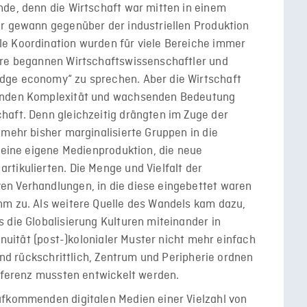
nde, denn die Wirtschaft war mitten in einem
or gewann gegenüber der industriellen Produktion
e Koordination wurden für viele Bereiche immer
hre begannen Wirtschaftswissenschaftler und
dge economy“ zu sprechen. Aber die Wirtschaft
menden Komplexität und wachsenden Bedeutung
haft. Denn gleichzeitig drängten im Zuge der
 mehr bisher marginalisierte Gruppen in die
h eine eigene Medienproduktion, die neue
tikulierten. Die Menge und Vielfalt der
n Verhandlungen, in die diese eingebettet waren
hm zu. Als weitere Quelle des Wandels kam dazu,
 die Globalisierung Kulturen miteinander in
tinuität (post-)kolonialer Muster nicht mehr einfach
 und rückschrittlich, Zentrum und Peripherie ordnen
ifferenz mussten entwickelt werden.
ufkommenden digitalen Medien einer Vielzahl von