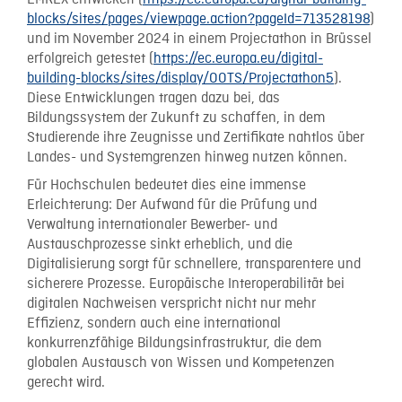
EMREX entwickelt (
https://ec.europa.eu/digital-building-
blocks/sites/pages/viewpage.action?pageId=713528198
)
und im November 2024 in einem Projectathon in Brüssel
erfolgreich getestet (
https://ec.europa.eu/digital-
building-blocks/sites/display/OOTS/Projectathon5
).
Diese Entwicklungen tragen dazu bei, das
Bildungssystem der Zukunft zu schaffen, in dem
Studierende ihre Zeugnisse und Zertifikate nahtlos über
Landes- und Systemgrenzen hinweg nutzen können.
Für Hochschulen bedeutet dies eine immense
Erleichterung: Der Aufwand für die Prüfung und
Verwaltung internationaler Bewerber- und
Austauschprozesse sinkt erheblich, und die
Digitalisierung sorgt für schnellere, transparentere und
sicherere Prozesse. Europäische Interoperabilität bei
digitalen Nachweisen verspricht nicht nur mehr
Effizienz, sondern auch eine international
konkurrenzfähige Bildungsinfrastruktur, die dem
globalen Austausch von Wissen und Kompetenzen
gerecht wird.