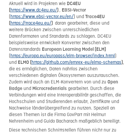
Aktuell wird in Projekten wie
DC4EU
https://www.dc4eu.eu/
,
(
)
EBSI-Vector
(
https://www.ebsi-vector.eu/en/
) und
Trace4EU
https://trace4eu.eu/
daran gearbeitet, diese und
(
)
weitere Brücken zwischen unterschiedlichen
Datenformaten und Standards zu schlagen. DC4EU
beispielsweise entwickelt Konverter zwischen den
Datenstandards
European Learning Model (ELM)
(
https://europa.eu/europass/elm-browser/index.html
)
und
https://github.com/emrex-eu/elmo-schemas
ELMO (
),
die es ermöglichen, Daten nahtlos zwischen
verschiedenen digitalen Ökosystemen auszutauschen.
Zudem wird auch an ELM-Konvertern von und zu
Open
und
gearbeitet. Durch diese
Badge
Microcredentials
Verbindungen wird eine Interoperabilität geschaffen, die
Hochschulen und Studierenden erlaubt, Zertifikate und
Nachweise länderübergreifend zu nutzen. Speziell an
diesen Themen ist die Firma GovPart mit Helmut
Nehrenheim und Guido Bacharach maßgeblich beteiligt.
Diese technischen Schnittstellen führen nicht nur zu