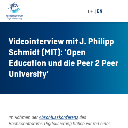
DE
EN
Videointerview mit J. Philipp
Schmidt (MIT): ‘Open
Education und die Peer 2 Peer
University’
21 February 2017
Im Rahmen der
Abschlusskonferenz
des
Hochschulforums Digitalisierung haben wir mit einer