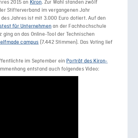
ahres 2015 an
Kiron
. Zur Wahl standen zwölf
 der Stifterverband im vergangenen Jahr
des Jahres ist mit 3.000 Euro dotiert. Auf den
tstest für Unternehmen
an der Fachhochschule
z ging an das Online-Tool der Technischen
selfmade campus
(7.442 Stimmen). Das Voting lief
ffentlichte im September ein
Porträt des Kiron-
sammenhang entstand auch folgendes Video: