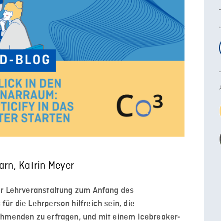
arn, Katrin Meyer
er Lehrveranstaltung zu
m Anfang
des
s
für die Lehrperson
hilfreich sein, die
nehmenden zu er
fragen
, und mit einem
Icebreaker
-