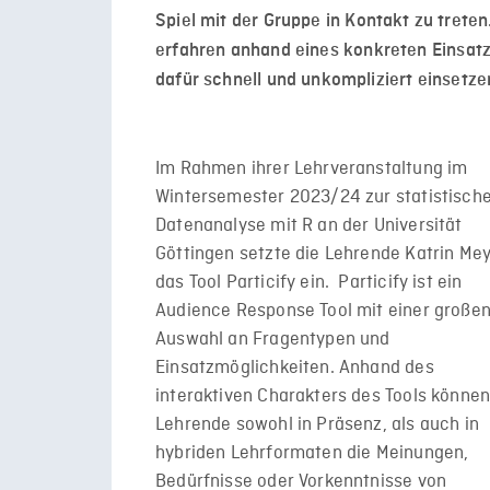
Spiel
mit der Gruppe in Kontakt zu treten
erfahren an
hand
eine
s
konkreten Einsatz
dafür schnell und unkompliziert
einsetzen
Im Rahmen ihrer Lehrveranstaltung im
Wintersemester 2023/24 zur statistisch
Datenanalyse mit R an der Universität
Göttingen setzte die Lehrende Katrin Me
das Tool Particify ein. Particify ist ein
Audience Response Tool mit einer große
Auswahl an Fragentypen und
Einsatzmöglichkeiten. Anhand des
interaktiven Charakters des Tools könne
Lehrende sowohl in Präsenz, als auch in
hybriden Lehrformaten die Meinungen,
Bedürfnisse oder Vorkenntnisse von