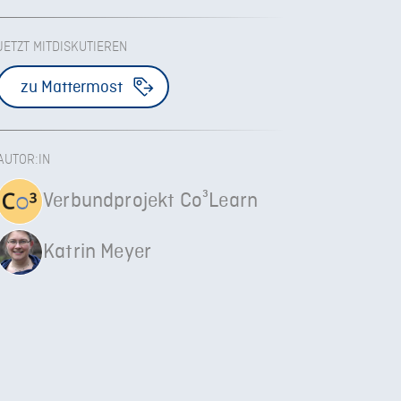
JETZT MITDISKUTIEREN
zu Mattermost
AUTOR:IN
Verbundprojekt Co³Learn
Katrin Meyer