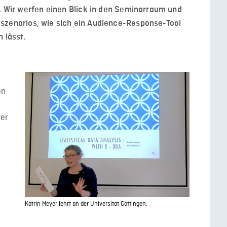
.
Wir werfen einen Blick in den Seminarraum und
szenario
s
, wie sich ein
Audience
-Response-Tool
 lässt.
en
yer
n
n
Katrin Meyer lehrt an der Universität Göttingen.