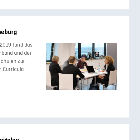
neburg
 2019 fand das
erband und der
schulen zur
 Curricula