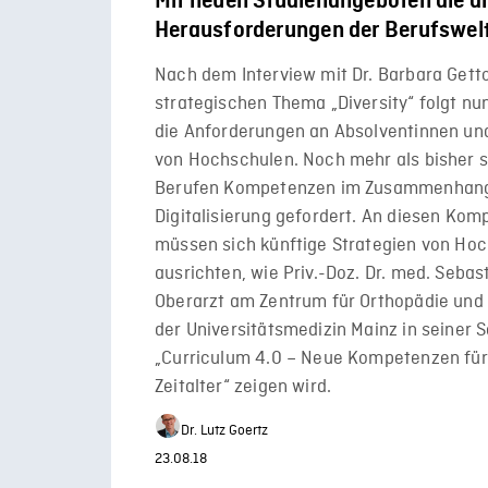
Mit neuen Studienangeboten die di
Herausforderungen der Berufswelt
Nach dem Interview mit Dr. Barbara Gett
strategischen Thema „Diversity“ folgt nun
die Anforderungen an Absolventinnen un
von Hochschulen. Noch mehr als bisher si
Berufen Kompetenzen im Zusammenhang
Digitalisierung gefordert. An diesen Ko
müssen sich künftige Strategien von Ho
ausrichten, wie Priv.-Doz. Dr. med. Sebas
Oberarzt am Zentrum für Orthopädie und 
der Universitätsmedizin Mainz in seiner 
„Curriculum 4.0 – Neue Kompetenzen für 
Zeitalter“ zeigen wird.
Dr. Lutz Goertz
23.08.18