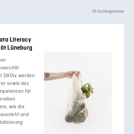
25 Suchergebnisse
Data Literacy
ität Lüneburg
den
versität
kt DATAx werden
er sowie das
mpetenzen für
hreiben
nn, wie die
 aussieht und
talisierung