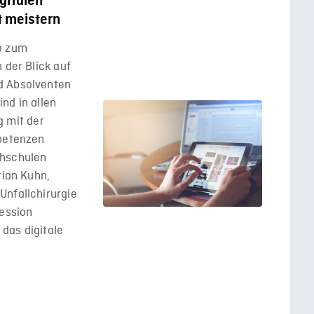
gitalen
 meistern
o zum
 der Blick auf
d Absolventen
nd in allen
 mit der
mpetenzen
chschulen
tian Kuhn,
Unfallchirurgie
Session
das digitale