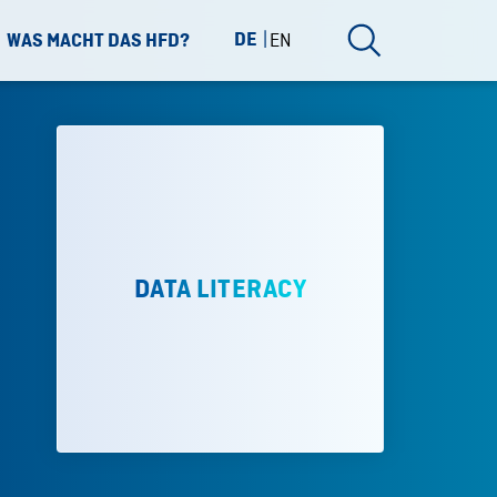
DE
EN
WAS MACHT DAS HFD?
DATA LITERACY