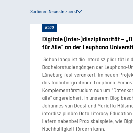
Sortieren:
Neueste zuerst
BLOG
Digitale (Inter-)disziplinarität – „
für Alle“ an der Leuphana Univers
Schon lange ist die Interdiszipliarität in 
Bachelorstudiengängen der Leuphana-Uni
Lüneburg fest verankert. Im neuen Proje
das fachübergreifende Leuphana-Semest
Komplementärstudium nun um "Datenko
alle" angereichert. In unserem Blog besc
Johannes van Deest und Marietta Hülsma
interdisziplinäre Data Literacy Education
liefern nebenbei Praxisbeispiele, wie Digi
Nachhaltigkeit fördern kann.