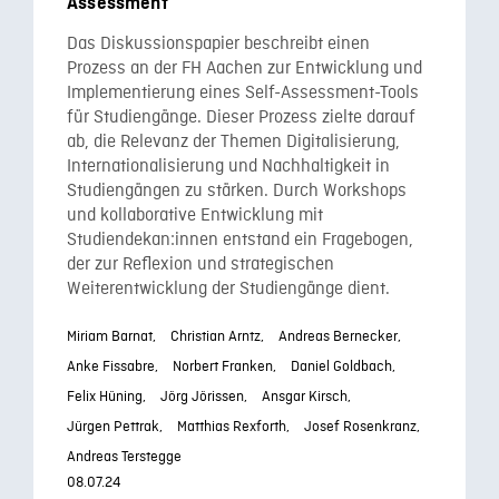
Assessment
Das Diskussionspapier beschreibt einen
Prozess an der FH Aachen zur Entwicklung und
Implementierung eines Self-Assessment-Tools
für Studiengänge. Dieser Prozess zielte darauf
ab, die Relevanz der Themen Digitalisierung,
Internationalisierung und Nachhaltigkeit in
Studiengängen zu stärken. Durch Workshops
und kollaborative Entwicklung mit
Studiendekan:innen entstand ein Fragebogen,
der zur Reflexion und strategischen
Weiterentwicklung der Studiengänge dient.
Miriam Barnat,
Christian Arntz,
Andreas Bernecker,
Anke Fissabre,
Norbert Franken,
Daniel Goldbach,
Felix Hüning,
Jörg Jörissen,
Ansgar Kirsch,
Jürgen Pettrak,
Matthias Rexforth,
Josef Rosenkranz,
Andreas Terstegge
08.07.24