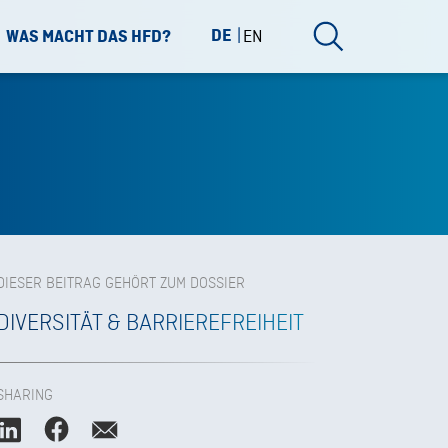
DE
EN
WAS MACHT DAS HFD?
DIESER BEITRAG GEHÖRT ZUM DOSSIER
DIVERSITÄT & BARRIEREFREIHEIT
SHARING