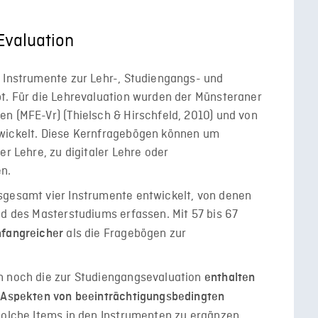
Evaluation
e Instrumente zur Lehr-, Studiengangs- und
bt. Für die Lehrevaluation wurden der Münsteraner
n (MFE-Vr) (Thielsch & Hirschfeld, 2010) und von
twickelt. Diese Kernfragebögen können um
er Lehre, zu digitaler Lehre oder
n.
sgesamt vier Instrumente entwickelt, von denen
nd des Masterstudiums erfassen. Mit 57 bis 67
als die Fragebögen zur
mfangreicher
n noch die zur Studiengangsevaluation
enthalten
n Aspekten von beeinträchtigungsbedingten
 solche Items in den Instrumenten zu ergänzen.