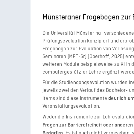
Münsteraner Fragebogen zur 
Die Universität Münster hat verschieden
Prüfungsevaluation konzipiert und erpro
Fragebogen zur Evaluation von Vorlesunge
Seminaren (MFE-Sr) (Oberhoff, 2025) en
weiteren Module beispielsweise zu KI in d
computergestützter Lehre ergänzt werde
Für die Studiengangsevalution wurden in
jeweils zwei den Verlauf des Bachelor- u
Items sind diese Instrumente
deutlich u
Veranstaltungsevaluation.
Weder die Instrumente zur Lehrevalutaio
Fragen zur Barrierefreiheit oder andere
. Es ist auch nicht vorgesehen,
Bedarfen