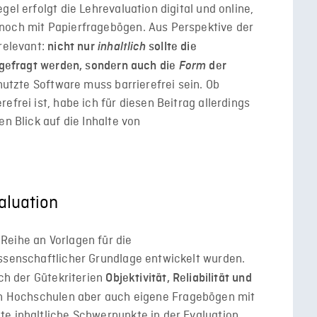
gel erfolgt die Lehrevaluation digital und online,
noch mit Papierfragebögen. Aus Perspektive der
 relevant:
nicht nur
inhaltlich
sollte die
abgefragt werden, sondern auch die
Form
der
enutzte Software muss barrierefrei sein. Ob
efrei ist, habe ich für diesen Beitrag allerdings
en Blick auf die Inhalte von
aluation
Reihe an Vorlagen für die
issenschaftlicher Grundlage entwickelt wurden.
ich der Gütekriterien
Objektivität, Reliabilität und
ln Hochschulen aber auch eigene Fragebögen mit
te inhaltliche Schwerpunkte in der Evaluation