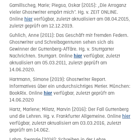
Gamillscheg, Marie; Piegsa, Oskar (2015): „Die Arroganz
vieler Ghostwriter empört mich“. Hg. v. ZEIT ONLINE.
Online
hier
verfügbar, zuletzt aktualisiert am 08.04.2015,
zuletzt geprüft am 12.12.2019.
Guhlich, Anne (2011): Das Geschäft mit fremden Federn.
Ghostwriter und Schreibagenturen sehen sich als
Gewinner der Guttenberg-Affäre. Hg. v. Stuttgarter
Nachrichten. Stuttgart. Online
verfügbar, zuletzt
hier
aktualisiert am 05.03.2011, zuletzt geprüft am
14.06.2020.
Hartmann, Simone (2019): Ghostwriter Report.
Informatives über ein undurchsichtiges Metier. München:
BookRix. Online
verfügbar, zuletzt geprüft am
hier
14.06.2020
Hartz, Marlene; Milatz, Marvin (2016): Der Fall Guttenberg
und die Lehren. Hg. v. Frankfurter Allgemeine. Online
hier
verfügbar, zuletzt aktualisiert am 03.03.2016, zuletzt
geprüft am 14.062.
Lahm, Swantje (2016): Schreiben in der Lehre.