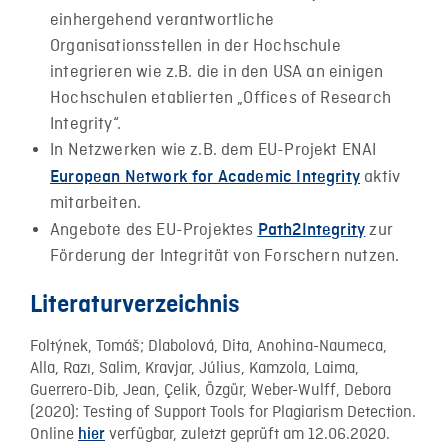
einhergehend verantwortliche
Organisationsstellen in der Hochschule
integrieren wie z.B. die in den USA an einigen
Hochschulen etablierten „Offices of Research
Integrity“.
In Netzwerken wie z.B. dem EU-Projekt ENAI
aktiv
European Network for Academic Integrity
mitarbeiten.
Angebote des EU-Projektes
zur
Path2Integrity
Förderung der Integrität von Forschern nutzen.
Literaturverzeichnis
Foltýnek, Tomáš; Dlabolová, Dita, Anohina-Naumeca,
Alla, Razı, Salim, Kravjar, Július, Kamzola, Laima,
Guerrero-Dib, Jean, Çelik, Özgür, Weber-Wulff, Debora
(2020): Testing of Support Tools for Plagiarism Detection.
Online
verfügbar, zuletzt geprüft am 12.06.2020.
hier