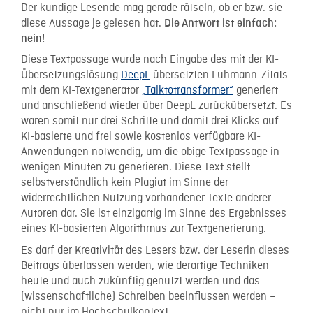
Der kundige Lesende mag gerade rätseln, ob er bzw. sie
diese Aussage je gelesen hat.
Die Antwort ist einfach:
nein!
Diese Textpassage wurde nach Eingabe des mit der KI-
Übersetzungslösung
DeepL
übersetzten Luhmann-Zitats
mit dem KI-Textgenerator
„Talktotransformer“
generiert
und anschließend wieder über DeepL zurückübersetzt. Es
waren somit nur drei Schritte und damit drei Klicks auf
KI-basierte und frei sowie kostenlos verfügbare KI-
Anwendungen notwendig, um die obige Textpassage in
wenigen Minuten zu generieren. Diese Text stellt
selbstverständlich kein Plagiat im Sinne der
widerrechtlichen Nutzung vorhandener Texte anderer
Autoren dar. Sie ist einzigartig im Sinne des Ergebnisses
eines KI-basierten Algorithmus zur Textgenerierung.
Es darf der Kreativität des Lesers bzw. der Leserin dieses
Beitrags überlassen werden, wie derartige Techniken
heute und auch zukünftig genutzt werden und das
(wissenschaftliche) Schreiben beeinflussen werden –
nicht nur im Hochschulkontext.