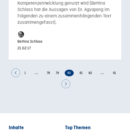
Kompetenzentwicklung genutzt wird (Bettina
Schlass hat die Aussagen von Dr. Agyapong im
Folgenden zu einem zusammenhängenden Text
zusammengefasst).
Bettina Schlass
21.02.17
...
...
1
78
79
80
81
82
91
Inhalte
Top Themen