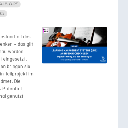
CHULLEHRE
CS
Bestandteil des
nken – das gilt
enau werden
 eingesetzt,
en bringen sie
n Teilprojekt im
dmet. Die
 Potential –
mal genutzt.