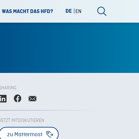
DE
EN
WAS MACHT DAS HFD?
SHARING
JETZT MITDISKUTIEREN
zu Mattermost