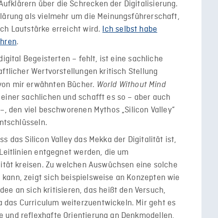
fklärern über die Schrecken der Digitalisierung.
klärung als vielmehr um die Meinungsführerschaft,
ch Lautstärke erreicht wird.
Ich selbst habe
ahren
.
igital Begeisterten – fehlt, ist eine sachliche
ftlicher Wertvorstellungen kritisch Stellung
von mir erwähnten Bücher.
World Without Mind
einer sachlichen und schafft es so – aber auch
 –, den viel beschworenen Mythos „Silicon Valley“
entschlüsseln.
 das Silicon Valley das Mekka der Digitalität ist,
 Leitlinien entgegnet werden, die um
lität kreisen. Zu welchen Auswüchsen eine solche
kann, zeigt sich beispielsweise an Konzepten wie
 Idee an sich kritisieren, das heißt den Versuch,
 das Curriculum weiterzuentwickeln. Mir geht es
 und reflexhafte Orientierung an Denkmodellen,