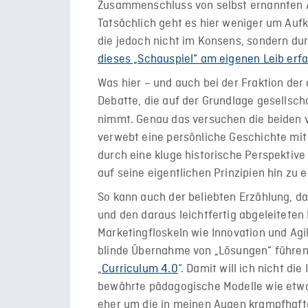
Zusammenschluss von selbst ernannten Au
Tatsächlich geht es hier weniger um Auf
die jedoch nicht im Konsens, sondern dur
dieses „Schauspiel“ am eigenen Leib erf
Was hier – und auch bei der Fraktion der d
Debatte, die auf der Grundlage gesellscha
nimmt. Genau das versuchen die beiden 
verwebt eine persönliche Geschichte mit 
durch eine kluge historische Perspektive
auf seine eigentlichen Prinzipien hin zu 
So kann auch der beliebten Erzählung, dass
und den daraus leichtfertig abgeleiteten
Marketingfloskeln wie Innovation und Agi
blinde Übernahme von „Lösungen“ führen 
„
Curriculum 4.0
“. Damit will ich nicht die
bewährte pädagogische Modelle wie etwa
eher um die in meinen Augen krampfhafte