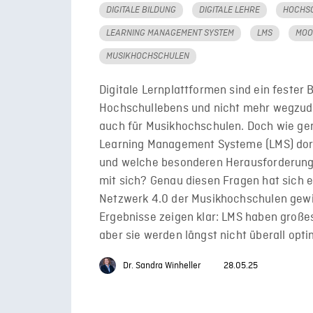
DIGITALE BILDUNG
DIGITALE LEHRE
HOCHS
LEARNING MANAGEMENT SYSTEM
LMS
MOO
MUSIKHOCHSCHULEN
Digitale Lernplattformen sind ein fester 
Hochschullebens und nicht mehr wegzude
auch für Musikhochschulen. Doch wie g
Learning Management Systeme (LMS) dort
und welche besonderen Herausforderung
mit sich? Genau diesen Fragen hat sich ei
Netzwerk 4.0 der Musikhochschulen gewi
Ergebnisse zeigen klar: LMS haben großes
aber sie werden längst nicht überall opti
Dr. Sandra Winheller
28.05.25