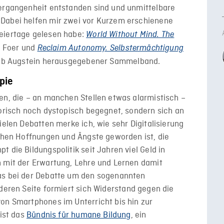
Vergangenheit entstanden sind und unmittelbare
 Dabei helfen mir zwei vor Kurzem erschienene
eiertage gelesen habe:
World Without Mind. The
n Foer und
Reclaim Autonomy. Selbstermächtigung
kob Augstein herausgegebener Sammelband.
pie
en, die – an manchen Stellen etwas alarmistisch –
horisch noch dystopisch begegnet, sondern sich an
ielen Debatten merke ich, wie sehr Digitalisierung
ichen Hoffnungen und Ängste geworden ist, die
 die Bildungspolitik seit Jahren viel Geld in
n mit der Erwartung, Lehre und Lernen damit
das bei der Debatte um den sogenannten
deren Seite formiert sich Widerstand gegen die
on Smartphones im Unterricht bis hin zur
 ist das
Bündnis für humane Bildung
, ein