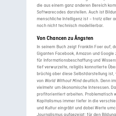
die aus einem ganz anderen Bereich komm
Softwarecodes darstellen. Auch ist Bild
menschliche Intelligenz ist – trotz alle
noch nicht technisch modellierbar.
Von Chancen zu Ängsten
In seinem Buch zeigt Franklin Foer auf,
Giganten Facebook, Amazon und Google z
für Informationsbeschaffung und Wissens
tief verwurzelte, religiös konnotierte Ü
brüchig aber diese Selbstdarstellung ist
von
deutlich. Denn i
World Without Mind
vielmehr um ökonomische Interessen. Das
profitorientiert arbeiten. Problematisch 
Kapitalismus immer tiefer in die verschi
und Kultur eingräbt und dabei Werte umc
Journalismus aufgezeigt; für den Bildung