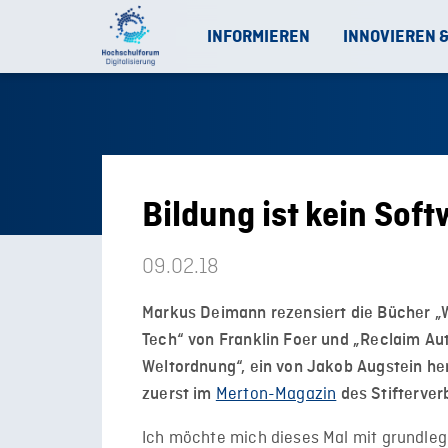
INFORMIEREN
INNOVIEREN 
Bildung ist kein Sof
09.02.18
Markus Deimann rezensiert die Bücher „Wo
Tech“ von Franklin Foer und „Reclaim Au
Weltordnung“, ein von Jakob Augstein h
Merton-Magazin
zuerst im
des Stifterver
Ich möchte mich dieses Mal mit grundle