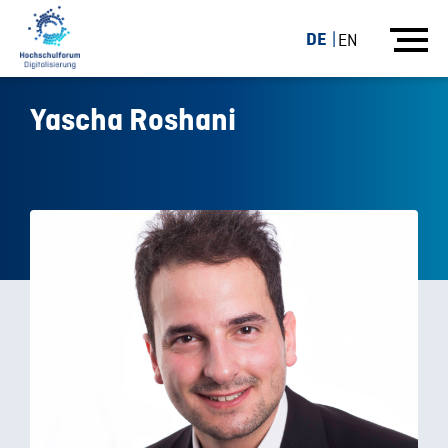
DE
EN
Yascha Roshani