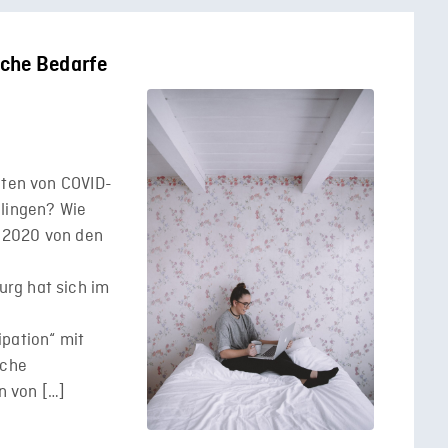
sche Bedarfe
iten von COVID-
elingen? Wie
 2020 von den
rg hat sich im
ipation“ mit
sche
en von […]