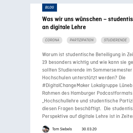
BLOG
Was wir uns wünschen – studenti
an digitale Lehre
CORONA
PARTIZIPATION
STUDIERENDE
Warum ist studentische Beteiligung in Ze
19 besonders wichtig und wie kann sie g
sollten Studierende im Sommersemester
Hochschulen unterstützt werden? Die
#DigitalChangeMaker Lokalgruppe Lünebu
Rahmen des Hamburger Podcastformats
„Hochschullehre und studentische Partiz
diesen Fragen beschäftigt. Die studenti
Perspektive auf digitale Lehre ist in Zeit
Tom Siebels
30.03.20