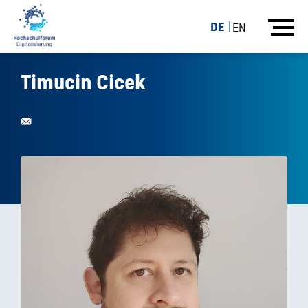
DE
EN
Timucin Cicek