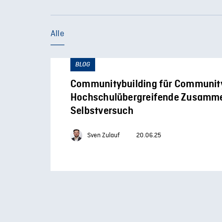
Alle
BLOG
Communitybuilding für Community
Hochschulübergreifende Zusamme
Selbstversuch
Sven Zulauf
20.06.25