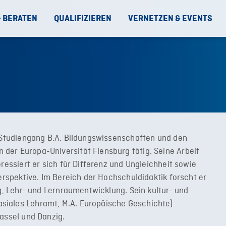
& BERATEN
QUALIFIZIEREN
VERNETZEN & EVENTS
n Studiengang B.A. Bildungswissenschaften und den
der Europa-Universität Flensburg tätig. Seine Arbeit
ressiert er sich für Differenz und Ungleichheit sowie
Perspektive. Im Bereich der Hochschuldidaktik forscht er
ng, Lehr- und Lernraumentwicklung. Sein kultur- und
siales Lehramt, M.A. Europäische Geschichte)
Kassel und Danzig.