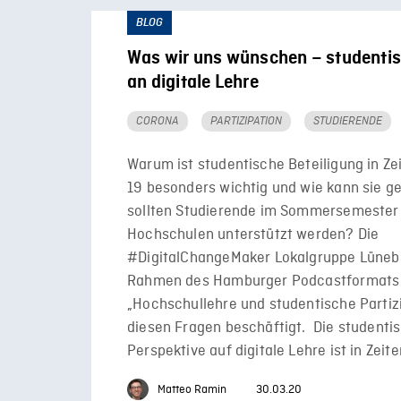
BLOG
Was wir uns wünschen – studenti
an digitale Lehre
CORONA
PARTIZIPATION
STUDIERENDE
Warum ist studentische Beteiligung in Ze
19 besonders wichtig und wie kann sie g
sollten Studierende im Sommersemester
Hochschulen unterstützt werden? Die
#DigitalChangeMaker Lokalgruppe Lünebu
Rahmen des Hamburger Podcastformats
„Hochschullehre und studentische Partiz
diesen Fragen beschäftigt. Die studenti
Perspektive auf digitale Lehre ist in Zeit
Matteo Ramin
30.03.20