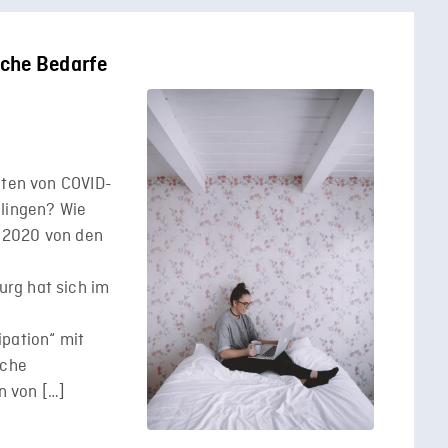
sche Bedarfe
iten von COVID-
elingen? Wie
 2020 von den
rg hat sich im
ipation“ mit
sche
en von […]