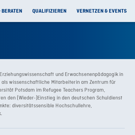
& BERATEN
QUALIFIZIEREN
VERNETZEN & EVENTS
at Erziehungswissenschaft und Erwachsenenpädagogik in
7 als wissenschaftliche Mitarbeiterin am Zentrum für
versität Potsdam im Refugee Teachers Program,
en den (Wieder-)Einstieg in den deutschen Schuldienst
kte: diversitätssensible Hochschullehre,
.