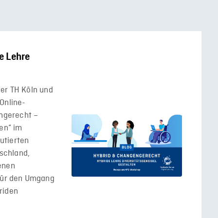
e Lehre
der TH Köln und
Online-
ngerecht –
ten“ im
utierten
schland,
enen
 für den Umgang
riden