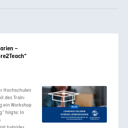
arien –
lore2Teach“
er Hochschulen
l des Train-
g ein Workshop
“ folgte: In
h
it hybrider