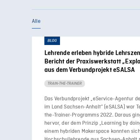
Alle
BLOG
Lehrende erleben hybride Lehrszen
Bericht der Praxiswerkstatt „Exp
aus dem Verbundprojekt eSALSA
TRAIN-THE-TRAINER
Das Verbundprojekt „eService-Agentur d
im Land Sachsen-Anhalt“ (eSALSA) war Tei
the-Trainer-Programms 2022. Daraus gin
hervor, der dem Prinzip „Learning by doing
einem hybriden Makerspace konnten sic
Hochschullehrende aus Sachsen-Anhalt m