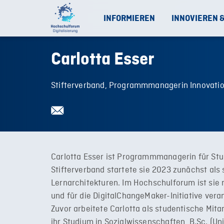
INFORMIEREN
INNOVIEREN 
Carlotta Esser
Stifterverband, Programmmanagerin Innovati
Carlotta Esser ist Programmmanagerin für Stud
Stifterverband startete sie 2023 zunächst als
Lernarchitekturen. Im Hochschulforum ist si
und für die DigitalChangeMaker-Initiative vera
Zuvor arbeitete Carlotta als studentische Mita
ihr Studium in Sozialwissenschaften, B.Sc. (Uni