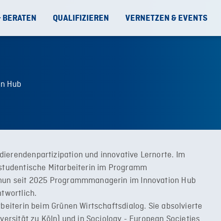
& BERATEN
QUALIFIZIEREN
VERNETZEN & EVENTS
on Hub
ierendenpartizipation und innovative Lernorte. Im
 studentische Mitarbeiterin im Programm
e nun seit 2025 Programmmanagerin im Innovation Hub
ntwortlich.
rbeiterin beim Grünen Wirtschaftsdialog. Sie absolvierte
versität zu Köln) und in Sociology - European Societies,