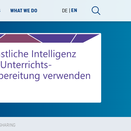
DE
EN
S
WHAT WE DO
SHARING