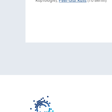
Koptologie),
Peer-Olaf Kalis
(TU Berlin)