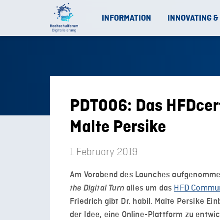
INFORMATION
INNOVATING &
PDT006: Das HFDcert i
Malte Persike
1 February 2019
Am Vorabend des Launches aufgenommen 
HFD Communi
the Digital Turn
alles um das
Friedrich gibt Dr. habil. Malte Persike E
der Idee, eine Online-Plattform zu entwic