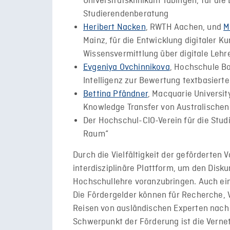
Universitätsklinikum Tübingen, für die
Studierendenberatung
Heribert Nacken
, RWTH Aachen, und
M
Mainz, für die Entwicklung digitaler 
Wissensvermittlung über digitale Lehr
Evgeniya Ovchinnikova
, Hochschule Bo
Intelligenz zur Bewertung textbasiert
Bettina Pfändner
, Macquarie Universi
Knowledge Transfer von Australischen 
Der Hochschul-CIO-Verein für die Stu
Raum“
Durch die Vielfältigkeit der geförderten
interdisziplinäre Plattform, um den Disk
Hochschullehre voranzubringen. Auch ein
Die Fördergelder können für Recherche, 
Reisen von ausländischen Experten nach 
Schwerpunkt der Förderung ist die Verne