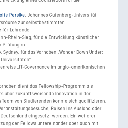
 Entwicklung eines CounselBots für die
alte Persike
, Johannes Gutenberg-Universität
Kursräume zur selbstbestimmten
e für Lehrende
nn-Rhein-Sieg, für die Entwicklung künstlicher
er Prüfungen
ty, Sydney, für das Vorhaben „Wonder Down Under:
Universitäten“
dienreise „IT-Governance im anglo-amerikanischen
 Vorhaben dient das Fellowship-Programm als
urs über zukunftsweisende Innovation in der
 Team von Studierenden konnte sich qualifizieren.
Veranstaltungsbesuche, Reisen ins Ausland oder
Deutschland eingesetzt werden. Ein weiterer
tzung der Fellows untereinander aber auch mit