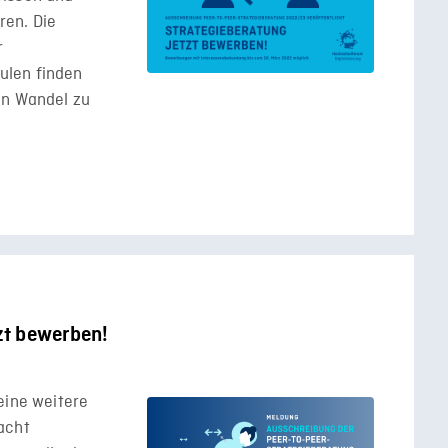
ren. Die
r
ulen finden
en Wandel zu
zt bewerben!
eine weitere
acht