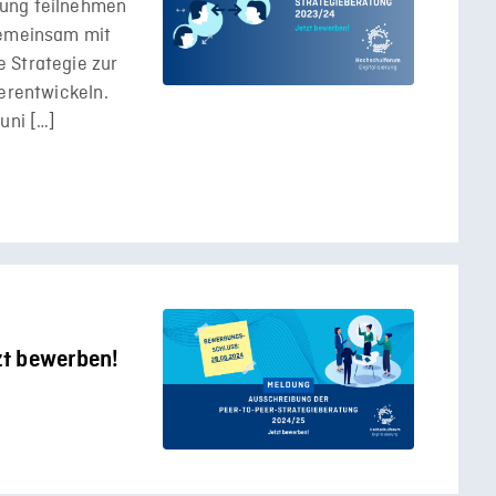
tung teilnehmen
gemeinsam mit
 Strategie zur
terentwickeln.
uni […]
zt bewerben!