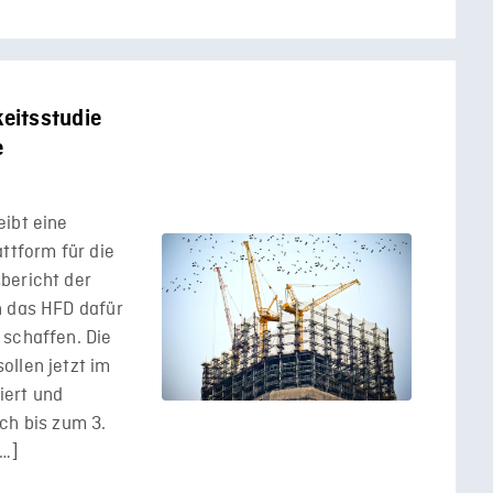
eitsstudie
e
eibt eine
ttform für die
bericht der
h das HFD dafür
 schaffen. Die
ollen jetzt im
iert und
ch bis zum 3.
[…]