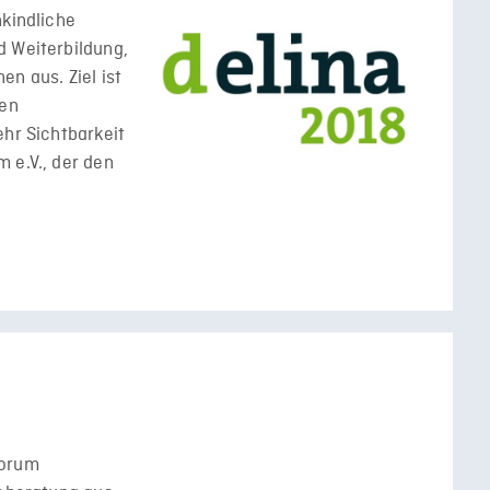
hkindliche
d Weiterbildung,
n aus. Ziel ist
nen
ehr Sichtbarkeit
 e.V., der den
forum