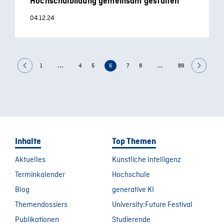
Hochschulbildung gemeinsam gestalten
04.12.24
...
...
1
4
5
6
7
8
89
Inhalte
Top Themen
Aktuelles
Künstliche Intelligenz
Terminkalender
Hochschule
Blog
generative KI
Themendossiers
University:Future Festival
Publikationen
Studierende