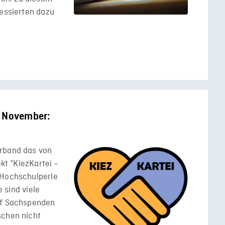
ressierten dazu
s November:
erband das von
ekt “KiezKartei –
 Hochschulperle
e sind viele
uf Sachspenden
schen nicht