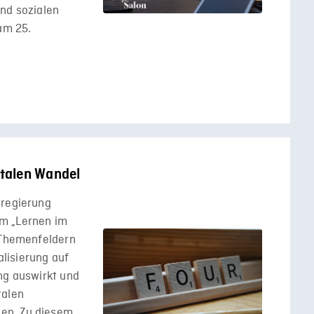
und sozialen
am 25.
talen Wandel
sregierung
m „Lernen im
n Themenfeldern
alisierung auf
ng auswirkt und
talen
en. Zu diesem