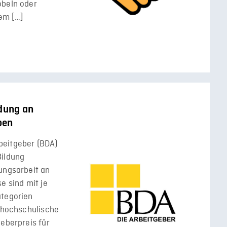
öbeln oder
dem […]
ldung an
ben
beitgeber (BDA)
Bildung
ungsarbeit an
e sind mit je
ategorien
d hochschulische
geberpreis für