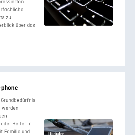
teressierten
rfachliche
ts zu
erblick über das
rtphone
n Grundbedürfnis
t werden
uen
oder Helfer in
it Familie und