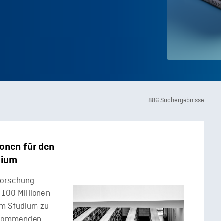
886 Suchergebnisse
onen für den
dium
Forschung
 100 Millionen
um Studium zu
m kommenden