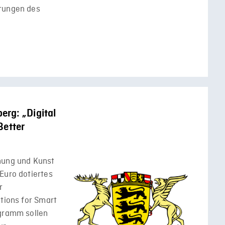
erungen des
rg: „Digital
Better
hung und Kunst
Euro dotiertes
r
ations for Smart
ogramm sollen