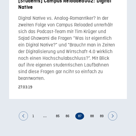
[Students] Campus Reloaded002: Digital
Native
Digital Native vs. Analog-Romantiker? In der
zweiten Folge von Campus Reloaded unterhält
sich das Podcast-Team mit Tim Krüger und
Sajad Ghawami die Fragen “Was ist eigentlich
ein Digital Native?” und “Braucht man in Zeiten
der Digitalisierung und Wirtschaft 4.0 wirklich
noch einen Hochschulabschluss?”. Mit Blick
auf ihre eigenen studentischen Laufbahnen
sind diese Fragen gar nciht so einfach zu
beantworten.
27.03.19
...
1
85
86
87
88
89