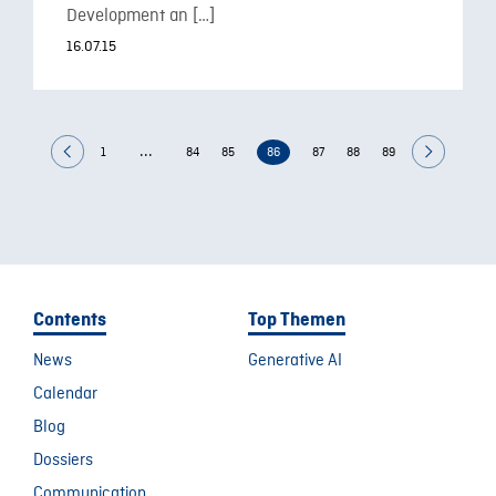
Development an […]
16.07.15
...
1
84
85
86
87
88
89
Contents
Top Themen
News
Generative AI
Calendar
Blog
Dossiers
Communication