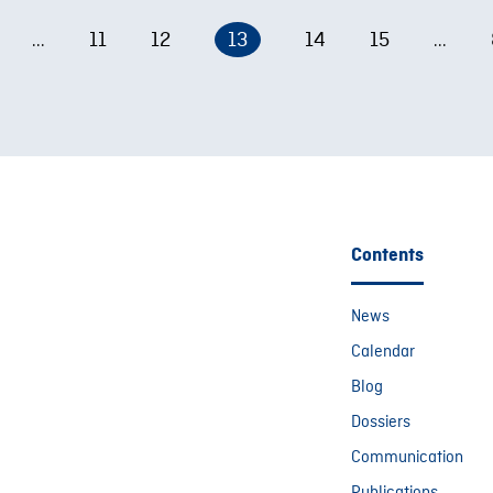
11
12
13
14
15
...
...
Contents
News
Calendar
Blog
Dossiers
Communication
Publications