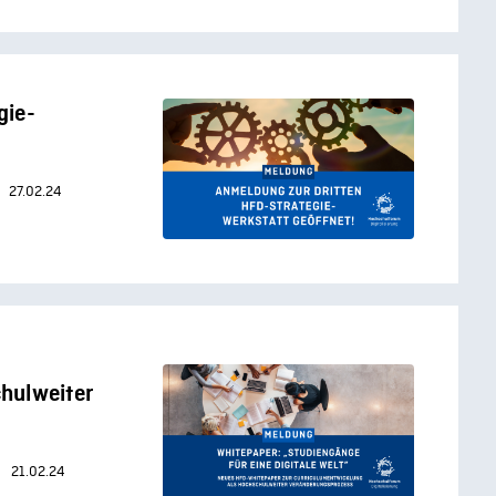
gie-
27.02.24
hulweiter
21.02.24