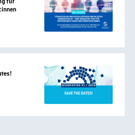
ng für
:innen
ates!