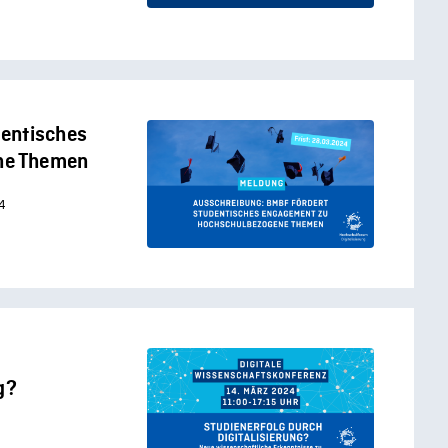
dentisches
ne Themen
4
g?