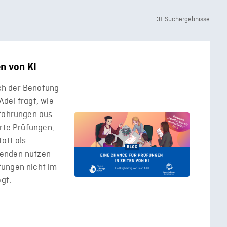
31 Suchergebnisse
en von KI
ch der Benotung
del fragt, wie
rfahrungen aus
erte Prüfungen,
att als
renden nutzen
fungen nicht im
egt.