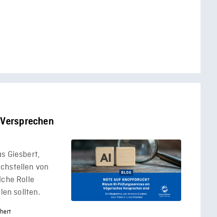
 Versprechen
s Giesbert,
chstellen von
lche Rolle
len sollten.
hert