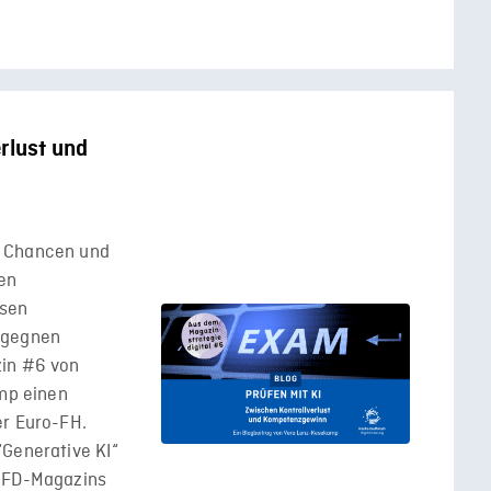
rlust und
e Chancen und
en
esen
egegnen
zin #6 von
amp einen
er Euro-FH.
“Generative KI“
 HFD-Magazins