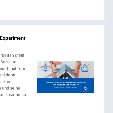
n Experiment
beiten stellt
 Soziologe
iment mehrere
 und dann
s: Zum
h und seine
trag zusammen.