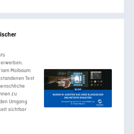
ischer
sts
e erwerben.
Miriam Maibaum
bestandenen Test
menschliche
innen zu
, den Umgang
keit sichtbar