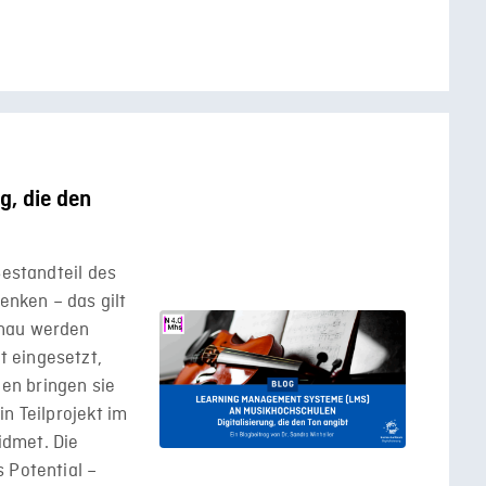
n
g, die den
Bestandteil des
nken – das gilt
enau werden
 eingesetzt,
en bringen sie
n Teilprojekt im
dmet. Die
 Potential –