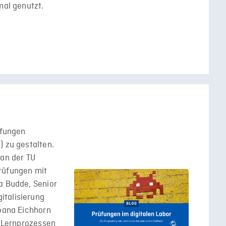
mal genutzt.
üfungen
) zu gestalten.
 an der TU
rüfungen mit
a Budde, Senior
italisierung
Joana Eichhorn
n Lernprozessen