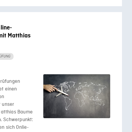
line-
mit Matthias
RÜFUNG
Prüfungen
et einen
on
t unser
 Matthias Baume
n. Schwerpunkt:
n sich Onlie-