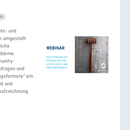
EN
ehr- und
n umgestellt
eiche
obleme.
munity-
sfragen und
ungsformate“ am
ld und
Aufzeichnung