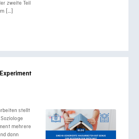
er zweite Teil
um […]
n Experiment
beiten stellt
 Soziologe
iment mehrere
 und dann