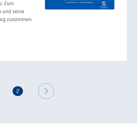
s: Zum
h und seine
trag zusammen.
1
2