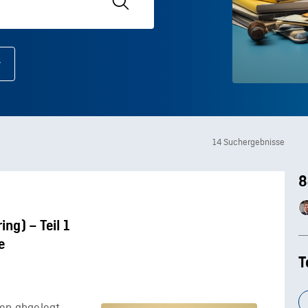
14 Suchergebnisse
8
ng) – Teil 1
e
T