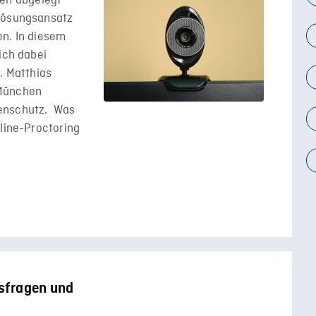
en abgelegt
 Lösungsansatz
en. In diesem
ich dabei
. Matthias
 München
tenschutz. Was
nline-Proctoring
sfragen und