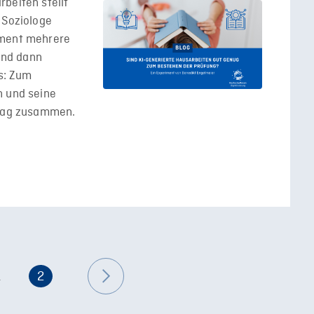
beiten stellt
 Soziologe
iment mehrere
 und dann
s: Zum
h und seine
trag zusammen.
1
2