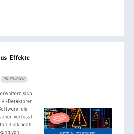
Bias-Effekte
PRÜFUNGEN
 erweitern sich
 KI-Detektoren
Software, die
nschen verfasst
ten Blick nach
ckung von