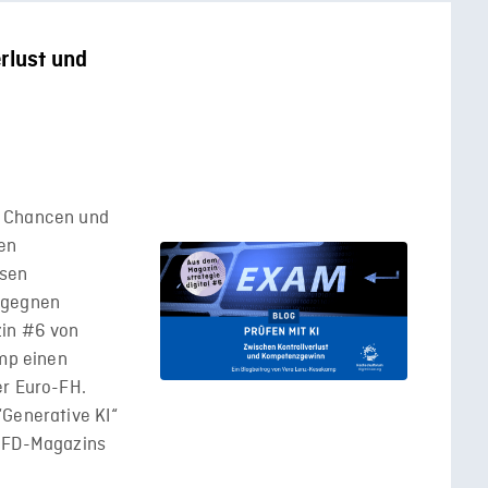
rlust und
e Chancen und
en
esen
egegnen
zin #6 von
amp einen
er Euro-FH.
“Generative KI“
 HFD-Magazins