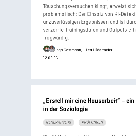
Täuschungsversuchen klingt, erweist sich
problematisch: Der Einsatz von KI-Detekt
unzuverlässigen Ergebnissen und ist durc
verzerrte Trainingsdaten und Outputs eth
fragwürdig.
Inga Gostmann,
Lea Hildermeier
12.02.26
„Erstell mir eine Hausarbeit“ – ei
in der Soziologie
GENERATIVE KI
PRÜFUNGEN