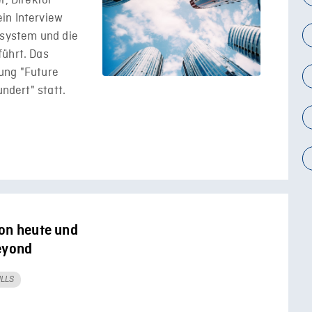
r, Direktor
in Interview
ssystem und die
führt. Das
ung "Future
undert" statt.
von heute und
beyond
ILLS