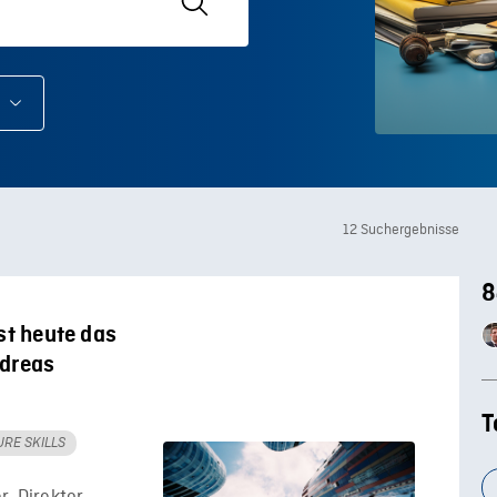
12 Suchergebnisse
8
st heute das
ndreas
T
URE SKILLS