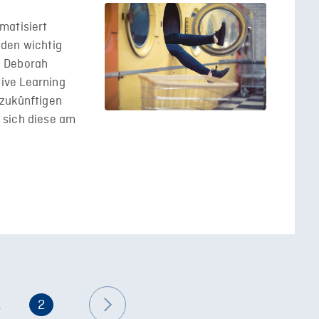
matisiert
rden wichtig
? Deborah
ive Learning
 zukünftigen
 sich diese am
1
2