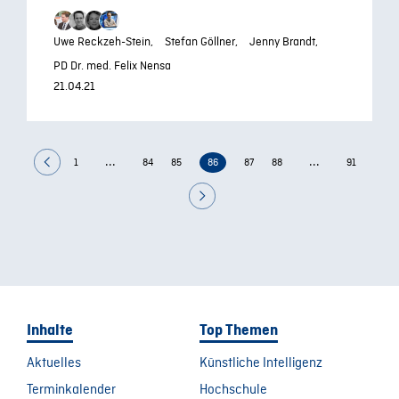
Uwe Reckzeh-Stein,
Stefan Göllner,
Jenny Brandt,
PD Dr. med. Felix Nensa
21.04.21
...
...
1
84
85
86
87
88
91
Inhalte
Top Themen
Aktuelles
Künstliche Intelligenz
Terminkalender
Hochschule