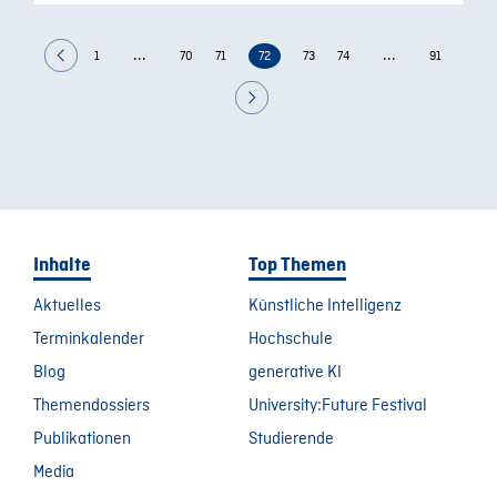
...
...
1
70
71
72
73
74
91
Inhalte
Top Themen
Aktuelles
Künstliche Intelligenz
Terminkalender
Hochschule
Blog
generative KI
Themendossiers
University:Future Festival
Publikationen
Studierende
Media