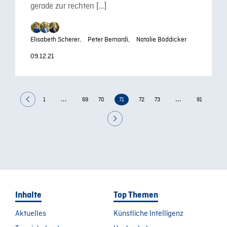
gerade zur rechten […]
Elisabeth Scherer,
Peter Bernardi,
Natalie Böddicker
09.12.21
...
...
1
69
70
71
72
73
91
Inhalte
Top Themen
Aktuelles
Künstliche Intelligenz