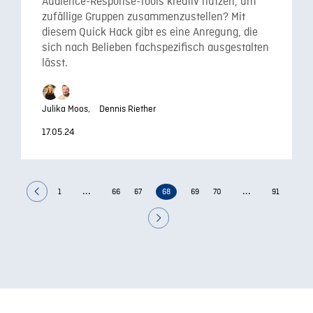
Audience-Response-Tools kreativ nutzen, um
zufällige Gruppen zusammenzustellen? Mit
diesem Quick Hack gibt es eine Anregung, die
sich nach Belieben fachspezifisch ausgestalten
lässt.
Julika Moos,
Dennis Riether
17.05.24
...
...
1
66
67
68
69
70
91