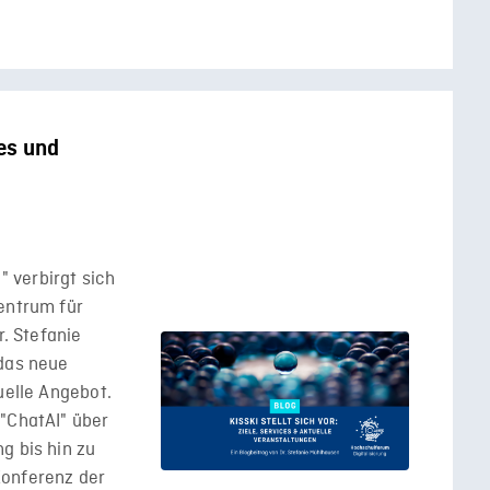
ces und
 verbirgt sich
entrum für
r. Stefanie
 das neue
uelle Angebot.
 "ChatAI" über
g bis hin zu
Konferenz der