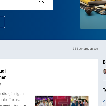
65 Suchergebnisse
8
ual
ner
n
T
er diesjährigen
nio, Texas.