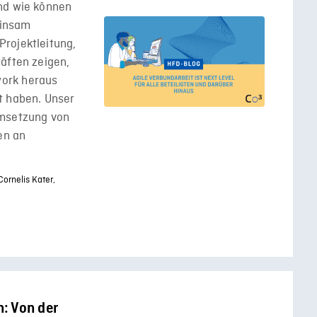
nd wie können
einsam
rojektleitung,
äften zeigen,
ork heraus
t haben. Unser
Umsetzung von
en an
Cornelis Kater,
: Von der