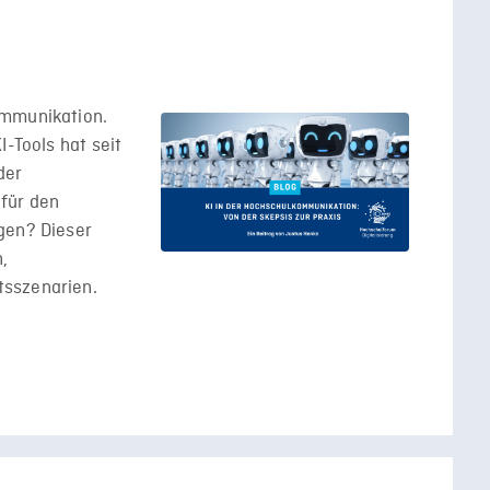
ommunikation.
I-Tools hat seit
der
für den
gen? Dieser
n,
tsszenarien.