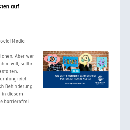
sten auf
Social Media
eichen. Aber wer
hen will, sollte
estalten.
e umfangreich
ich Behinderung
t in diesem
e barrierefrei